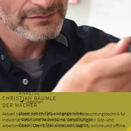
Thurgauerstrasse 113
in verschiedensten Branchen von Industrie, Dienstleistung bis
8152 Glattpark Zürich
Retail erworben. Als Kunde profitieren Sie von unserem
Switzerland
breitgefächerten Fachwissen.
+41 44 272 40 40
combo@combo.net
GUT ERREICHBAR
10 Minuten ab Flughafen Zürich
20 Minuten ab Zürich HB
Tram 10, 11, 12 bis Glattpark
Tram 10, 12 bis Lindberghplatz
ANREISE
CHRISTIAN BÄUMLE
Lageplan
DER MACHER
Direkt neben TMC und gegenüber
Aktuell befasst sich Christian intensiv mit Beleuchtungstechnik für
Hotel Kameha Grand. Kostenpflichtige
Industrie, Retail und Wohnräume, Gestaltung von Sitz- und
Parkplätze im TMC, Coop und Migros.
Arbeitsmöbeln, User-Experience und Usability online und offline.