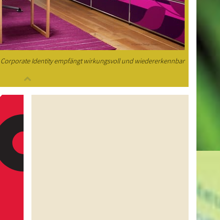
Corporate Identity empfängt wirkungsvoll und wiedererkennbar
WEG
Den W
ist in
und fö