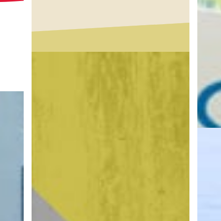
IN 
Beleuc
Ausstr
Hellig
Kunde