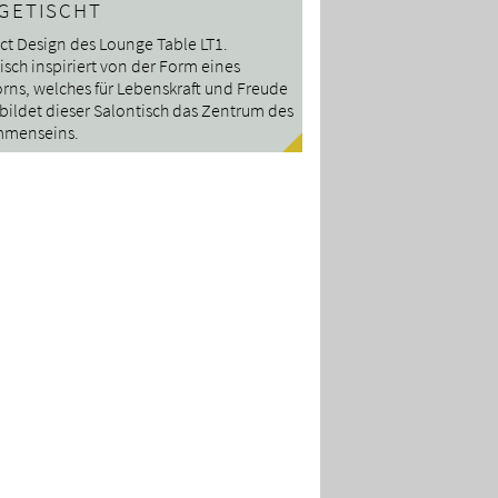
GETISCHT
ct Design des Lounge Table LT1.
sch inspiriert von der Form eines
rns, welches für Lebenskraft und Freude
 bildet dieser Salontisch das Zentrum des
menseins.