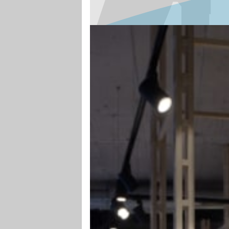
gesamte Unternehmen oder Produkt als
Marke, macht es unverwechselbar und
einprägsam. Das Logo ist die Reduktion 
Ganzen auf die eigentliche Essenz.
NATÜRLICHE AUSSTRAHLU
Nicht gesehen werden heisst Umsatz
verschenken. Produkte ins beste Licht ge