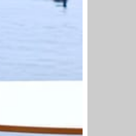
HHALTIGER AUFTAKT
ive Reaktionen auslösen, in Erinnerung
en, Werte vermitteln und Eindruck
lassen.