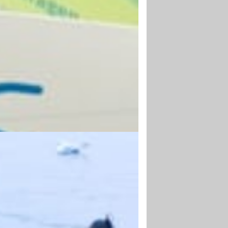
SZENE GESETZT
htung ist essenzieller Teil positiver
ahlung. Licht vermittelt mehr als nur
keit und ist massgebend, damit sich
n angesprochen und wohl fühlen.