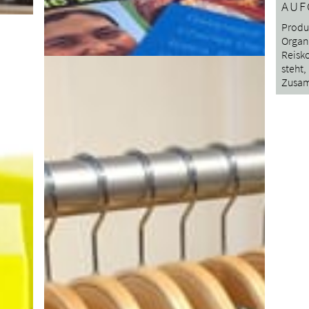
ig.
AUF
Produ
Organi
Reisko
steht,
Zusam
URBAN DESIGN
Ein Lachen ist in allen Sprachen verständlich
und oftmals der Anfang von
Begegnungen. Der öffentliche Raum wird
e und
heute stärker genutzt denn je. Er dient als
Aufenthaltsort für Pausen, Besprechung und
Freizeit und stellt das öffentliche Merkmal
einer urbanen Bebauung dar.