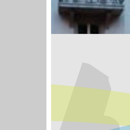
SCHLÜSSEL ZUM ERFOLG
Ein Unternehmen ist mehr als ein Logo.
Trotzdem verkörpert das Firmenlogo da