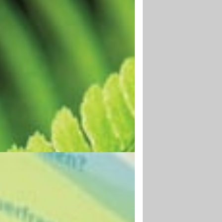
WEISEND
eg finden, ohne aktiv danach zu suchen,
 öffentlichen Räumen ein wichtiger Faktor
rdert das positive Nutzererlebnis.