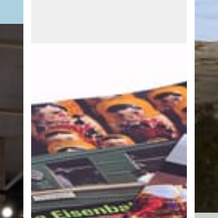
des
HAN
Ein Au
Flücht
und m
Unter
FARBEN LENKEN UNS
Farben sind das grösste Kommunikations-
System der Welt. Menschen und Besucher
sollen sich in grösseren Gebäude mit
NG
mehreren Stockwerken leicht und in
Notfallsituationen schnell zurechtfinden.
rückt,