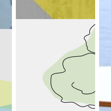
NAC
Posit
bleib
hinter
LIZENZ ZUM DESIGN
Pattern Design ist der visuelle Schlüssel und
s
macht aus Oberflächen ein Produkt.