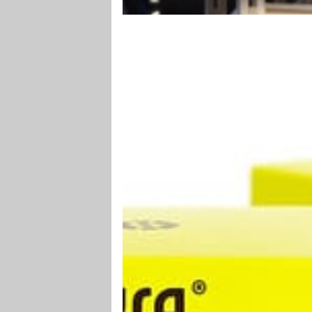
steigert den Erfolg messbar und nachhalt
SICHTBAR GESCHÜTZT
Moderner Sichtschutz für Büros und
Besprechungszimmer bietet Privatsphär
steigert die Konzentration und Effizienz.