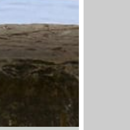
DFEST ÜBERZEUGEN
ftritt mit nachhaltiger Wirkung. Der
igkeit der digitalen Welt entgegentreten
it handfesten Broschüren und
lagen überzeugen.