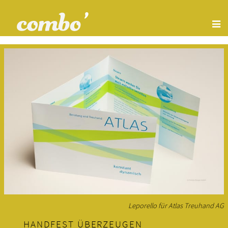
Leporello für Atlas Treuhand AG
HANDFEST ÜBERZEUGEN